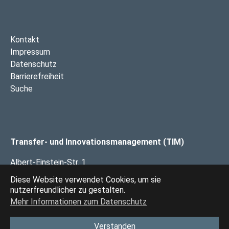
Kontakt
Impressum
Datenschutz
Barrierefreiheit
Suche
Transfer- und Innovationsmanagement (TIM)
Albert-Einstein-Str. 1
49076 Osnabrück
Diese Website verwendet Cookies, um sie
nutzerfreundlicher zu gestalten.
Mehr Informationen zum Datenschutz
Das Transfer- und Innovationsmanagement Osnabrück
(TIM) ist eine gemeinsame Einrichtung von
Hochschule
Verstanden