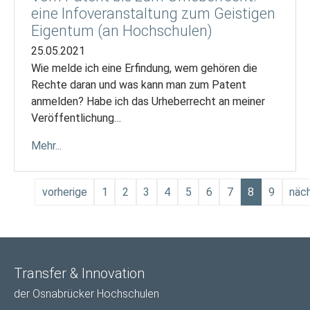
eine Infoveranstaltung zum Geistigen
Eigentum (an Hochschulen)
25.05.2021
Wie melde ich eine Erfindung, wem gehören die
Rechte daran und was kann man zum Patent
anmelden? Habe ich das Urheberrecht an meiner
Veröffentlichung…
Mehr...
vorherige
1
2
3
4
5
6
7
8
9
näc
Transfer & Innovation
der Osnabrücker Hochschulen