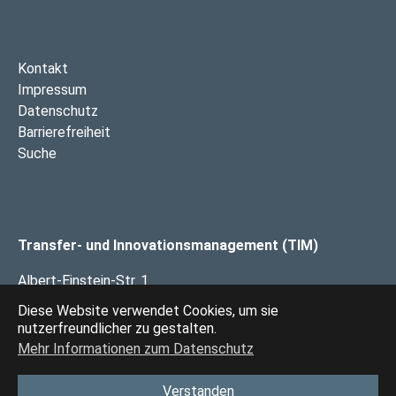
Kontakt
Impressum
Datenschutz
Barrierefreiheit
Suche
Transfer- und Innovationsmanagement (TIM)
Albert-Einstein-Str. 1
49076 Osnabrück
Diese Website verwendet Cookies, um sie
nutzerfreundlicher zu gestalten.
Mehr Informationen zum Datenschutz
Das Transfer- und Innovationsmanagement Osnabrück
(TIM) ist eine gemeinsame Einrichtung von
Hochschule
Verstanden