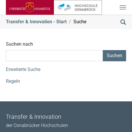
Zum Hauptinhalt springen
Sie sind hier:
Transfer & Innovation - Start
Suche
Suchen nach
Suchformular
Erweiterte Suche
Regeln
Transfer & Innovation
der Osnabrücker Hochschulen