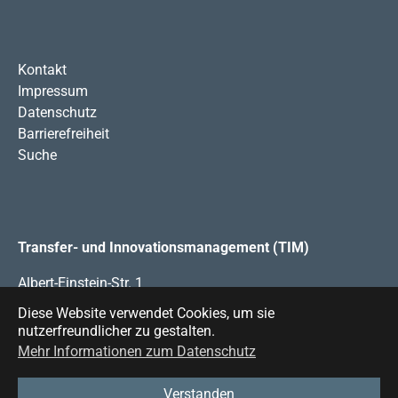
Kontakt
Impressum
Datenschutz
Barrierefreiheit
Suche
Transfer- und Innovationsmanagement (TIM)
Albert-Einstein-Str. 1
49076 Osnabrück
Diese Website verwendet Cookies, um sie
nutzerfreundlicher zu gestalten.
Mehr Informationen zum Datenschutz
Das Transfer- und Innovationsmanagement Osnabrück
(TIM) ist eine gemeinsame Einrichtung von
Hochschule
Verstanden