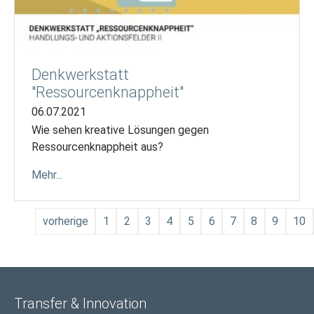
Denkwerkstatt
"Ressourcenknappheit"
06.07.2021
Wie sehen kreative Lösungen gegen
Ressourcenknappheit aus?
Mehr...
vorherige
1
2
3
4
5
6
7
8
9
10
Transfer & Innovation