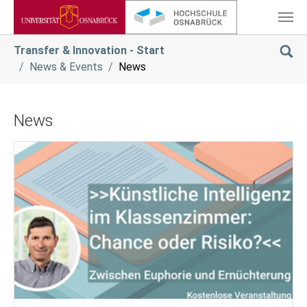
Zum Hauptinhalt springen
Sie sind hier:
Transfer & Innovation - Start
News & Events
News
News