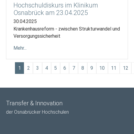
Hochschuldiskurs im Klinikum
Osnabrück am 23.04.2025
30.04.2025
Krankenhausreform - zwischen Strukturwandel und
Versorgungssicherheit
Mehr...
1
2
3
4
5
6
7
8
9
10
11
12
Transfer & Innovation
der Osnabrücker Hochschulen