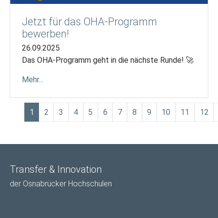
Jetzt für das OHA-Programm
bewerben!
26.09.2025
Das OHA-Programm geht in die nächste Runde! 🚀
Mehr...
1
2
3
4
5
6
7
8
9
10
11
12
Transfer & Innovation
der Osnabrücker Hochschulen